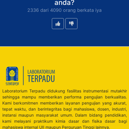
anda?
2336 dari 4090 orang berkata iya
Laboratorium Terpadu didukung fasilitas instrumentasi mutakhir
sehingga mampu memberikan performa pengujian berkualitas.
Kami berkomitmen memberikan layanan pengujian yang akurat,
tepat waktu, dan berintegritas bagi mahasiswa, dosen, industri,
instansi maupun masyarakat umum. Dalam bidang pendidikan,
kami melayani praktikum kimia dasar dan fisika dasar bagi
mahasiswa internal UII maupun Perguruan Tinggi lainnya.