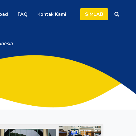
oad
FAQ
Kontak Kami
SIMLAB
onesia