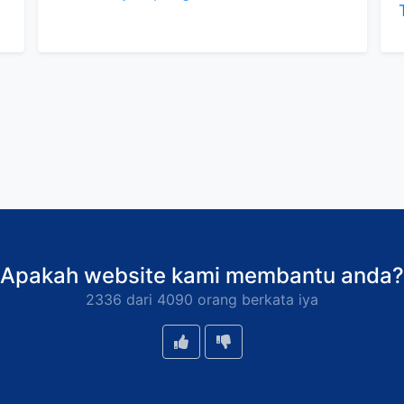
Apakah website kami membantu anda?
2336 dari 4090 orang berkata iya