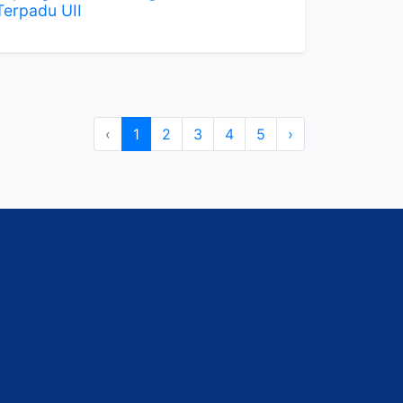
Terpadu UII
‹
1
2
3
4
5
›