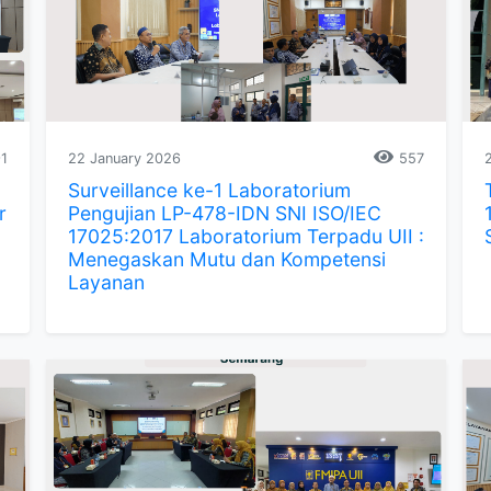
1
22 January 2026
557
Surveillance ke-1 Laboratorium
r
Pengujian LP-478-IDN SNI ISO/IEC
17025:2017 Laboratorium Terpadu UII :
Menegaskan Mutu dan Kompetensi
Layanan