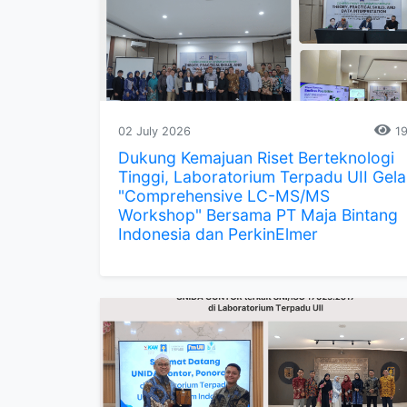
02 July 2026
19
Dukung Kemajuan Riset Berteknologi
Tinggi, Laboratorium Terpadu UII Gela
"Comprehensive LC-MS/MS
Workshop" Bersama PT Maja Bintang
Indonesia dan PerkinElmer